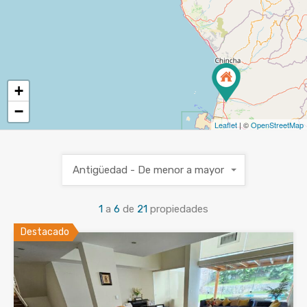
+
−
Leaflet
| ©
OpenStreetMap
Antigüedad - De menor a mayor
1
a
6
de
21
propiedades
Destacado