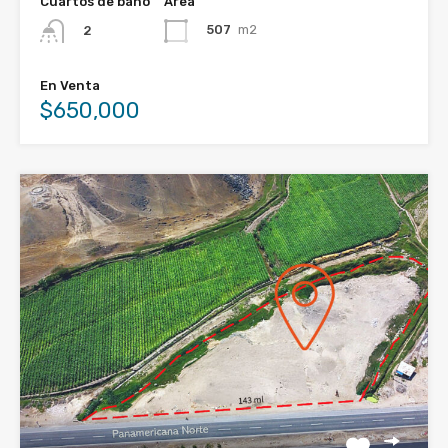
Cuartos de baño
Área
507
m2
2
En Venta
$650,000