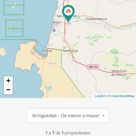
+
−
Leaflet
| ©
OpenStreetMap
Antigüedad - De menor a mayor
1
a
1
de
1
propiedades