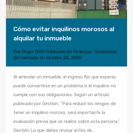
Cómo evitar inquilinos morosos al
alquilar tu inmueble
Por
Grupo DHR
Publicado en
Finanzas
,
Tendencias
del mercado
En
octubre 20, 2025
Al arrendar un inmueble, el ingreso fijo que esperas
puede convertirse en un problema si el inquilino no
cumple con sus obligaciones. Según un artículo
publicado por Gestión, “Para reducir los riesgos de
tener un inquilino moroso, será importante la
evaluación previa que se realice sobre esta persona.”
Gestión Lo que debes revisar antes de…