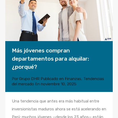
Más jóvenes compran
departamentos para alquilar:
¿porqué?
Por
Grupo DHR
Publicado en
Finanzas
,
Tendencias
del mercado
En
noviembre 10, 2025
Una tendencia que antes era más habitual entre
inversionistas maduros ahora se está acelerando en
Perú: muchos jóvenes —desde los 23 años— están