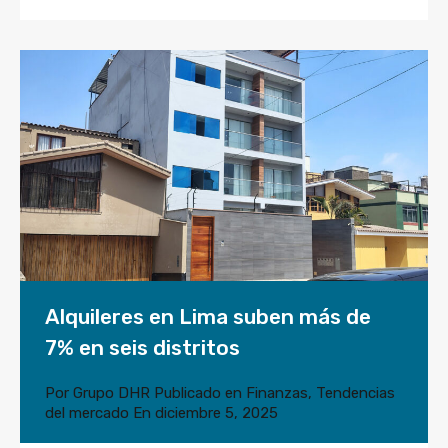
Alquileres en Lima suben más de
7% en seis distritos
Por
Grupo DHR
Publicado en
Finanzas
,
Tendencias
del mercado
En
diciembre 5, 2025