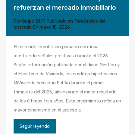
refuerzan el mercado inmobiliario
Por
Grupo DHR
Publicado en
Tendencias del
mercado
En
mayo 18, 2026
El mercado inmobiliario peruano continúa
mostrando señales positivas durante el 2026.
Según información publicada por el diario Gestión y
el Ministerio de Vivienda, los créditos hipotecarios
MiVivienda crecieron 8.4 % durante el primer
trimestre del 2026, alcanzando el mejor resultado
de los últimos tres años. Este crecimiento refleja un
mayor dinamismo en el acceso a…
Seguir leyendo