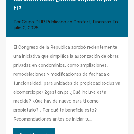
ti?
Por
Grupo DHR
Publicado en
Confort
,
Finanzas
En
julio 2, 2025
El Congreso de la República aprobó recientemente
una iniciativa que simplifica la autorización de obras
privadas en condominios, como ampliaciones,
remodelaciones y modificaciones de fachada o
funcionalidad, para unidades de propiedad exclusiva
elcomercio.pe+2gestion.pe ¿Qué incluye esta
medida? ¿Qué hay de nuevo para ti como
propietario? ¿Por qué te beneficia esto?
Recomendaciones antes de iniciar tu…