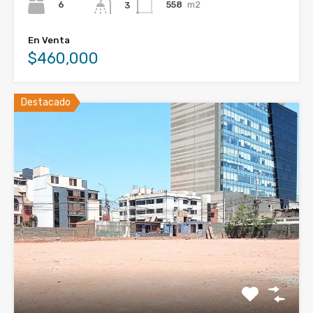
6
558
m2
3
En Venta
$460,000
Destacado