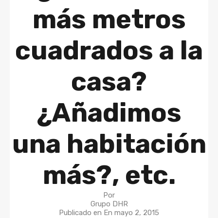
más metros
cuadrados a la
casa?
¿Añadimos
una habitación
más?, etc.
Por
Grupo DHR
Publicado en En
mayo 2, 2015